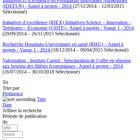
Initiatives D’Excellence en Formations Innovantes Numériques
(IDEFI-N) - Appel à projets - 2014
(27/11/2014 – 12/03/2015
Sélectionné)
Initiatives d’excellence (IDEX) Initiatives-Science – Innovation –
Territoires – Economie (I-SITE) - Appel à projets - Vague 1 - 2014
(29/09/2014 – 26/11/2015 Sélectionné)
Recherche Hospitalo-Universitaire en santé (RHU) – Appel à
projets - Vague 1 - 2014
(18/12/2014 – 09/04/2015 Sélectionné)
Valorisation - Instituts Carnot : Structuration de l’offre en réponse
aux besoins des filières économiques - Appel à projets - 2014
(16/07/2014 – 30/10/2018 Sélectionné)
Tri
Trier par
Pertinence
Titre
Date
Affiner la recherche
Période de publication
du