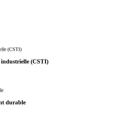
ielle (CSTI)
 industrielle (CSTI)
le
nt durable