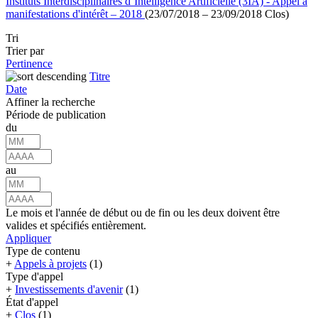
Instituts Interdisciplinaires d’Intelligence Artificielle (3IA) - Appel à
manifestations d'intérêt – 2018
(23/07/2018 – 23/09/2018 Clos)
Tri
Trier par
Pertinence
Titre
Date
Affiner la recherche
Période de publication
du
au
Le mois et l'année de début ou de fin ou les deux doivent être
valides et spécifiés entièrement.
Appliquer
Type de contenu
+
Appels à projets
(1)
Type d'appel
+
Investissements d'avenir
(1)
État d'appel
+
Clos
(1)