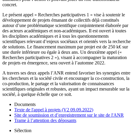
concret.
Le présent appel « Recherches participatives 1 » vise à soutenir le
développement de projets émanant de collectifs déjà constitués
autour d’une problématique scientifique conjointement élaborée par
des acteurs académiques et non-académiques. Il est ouvert à toutes
les disciplines académiques et à tous les questionnements
scientifiques relevant d’enjeux sociétaux et orientés vers la recherche
de solutions. Le financement maximum par projet est de 250 k€ sur
une durée inférieure ou égale à deux ans. Un deuxième appel («
Recherches participatives 2 »), visant à accompagner la maturation
de projets en émergence, sera ouvert à l’automne 2022.
A travers ses deux appels l’ANR entend favoriser les synergies entre
les chercheurs et la société civile et encourager la co-construction, la
co-production, le partage et la valorisation de connaissances
scientifiques originales et robustes, ayant un impact mesurable sur la
société, à quelque échelle que ce soit.
Documents
Texte de l'appel à projets (V2 09.09.2022)
Site de soumission et d’enregistrement sur le site de l'ANR
Trame à l’attention des déposants
Sélection