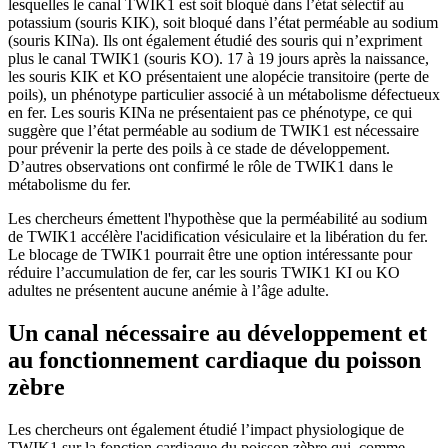
lesquelles le canal TWIK1 est soit bloqué dans l’état sélectif au
potassium (souris KIK), soit bloqué dans l’état perméable au sodium
(souris KINa). Ils ont également étudié des souris qui n’expriment
plus le canal TWIK1 (souris KO). 17 à 19 jours après la naissance,
les souris KIK et KO présentaient une alopécie transitoire (perte de
poils), un phénotype particulier associé à un métabolisme défectueux
en fer. Les souris KINa ne présentaient pas ce phénotype, ce qui
suggère que l’état perméable au sodium de TWIK1 est nécessaire
pour prévenir la perte des poils à ce stade de développement.
D’autres observations ont confirmé le rôle de TWIK1 dans le
métabolisme du fer.
Les chercheurs émettent l'hypothèse que la perméabilité au sodium
de TWIK1 accélère l'acidification vésiculaire et la libération du fer.
Le blocage de TWIK1 pourrait être une option intéressante pour
réduire l’accumulation de fer, car les souris TWIK1 KI ou KO
adultes ne présentent aucune anémie à l’âge adulte.
Un canal nécessaire au développement et
au fonctionnement cardiaque du poisson
zèbre
Les chercheurs ont également étudié l’impact physiologique de
TWIK1 sur la fonction cardiaque du poisson zèbre qui, comme