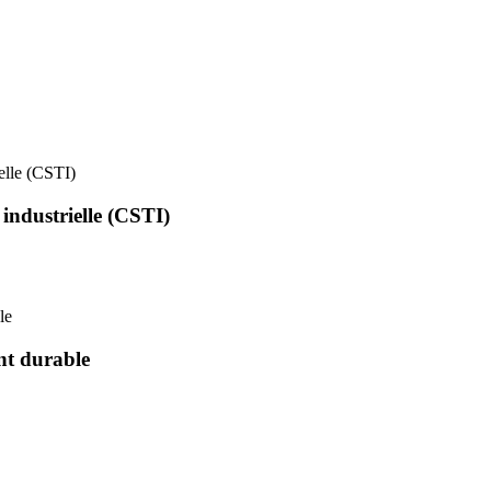
ielle (CSTI)
 industrielle (CSTI)
le
nt durable