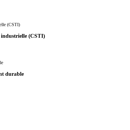
ielle (CSTI)
 industrielle (CSTI)
le
nt durable