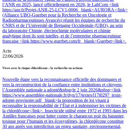
l’ANR en 2025, lancé officiellement en 2026, le LabCom <link
https://anr.fr/Projet-ANR-25-LCV1-0006 _blank>AURORA</link>
(Alliance UBO-Guerbet pour la Recherche en Oncologie et
Radiopharmaceutiques Avancés) réunit les équipes de recherche du
CNRS et de l’Université de Bretagne Occidentale (UBO), au sein
du laboratoire Chimie, électrochimie moléculaires et chimie
analytique dont ils sont tutelles, et de l’entreprise pharmaceutique
française <link https://www.guerbet.com/fr _blank>Guerbet</link>.
Actu
22/06/2026
Vivre avec le risque chlordécone : la recherche en actions
Nouvelle étape vers la reconnaissance officielle des dommages et
vers la reconstruction de la confiance entre institutions et citoyens,
l’Assemblée nationale a adopté&nbsp;le 2 juin 2026&nbsp;<link
https://www.assemblee-nationale.fr/dyn/17/textes/l17t0297_texte-
adopte-provisoire.pdf _blank>la proposition de loi visant à
reconnaître la responsabilité de l’État et à indemniser les victimes de
la chlordécone</link>. Insecticide utilisé entre 1972 et 1993 dans les
Antilles françaises pour lutter contre le charançon noir du bananier,
toxique pour l’humain et les écosystèmes, la chlordécone constitue
30 ans après son interdiction un enjeu sanitaire, environnemental,