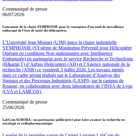
Communiqué de presse
06/07/2026
Lancement de la chaire SYMPHONIE pour la conception d’un outil de surveillance
embarqué de l’état de santé des hélicoptères
L’Université Jean Monnet (UJM) lance la chaire industrielle
SYMPHONIE (SYstème de Monitoring Préventif pour Hélicoptère
Opérant en conditions Non stationnaires avec Intelligence
Embarquée) en partenariat avec le service Recherche et Technologie
(R&amp;T) d’Airbus Helicopters (AH) et l’Agence nationale de la
recherche (ANR) ce vendredi 3 juillet 2026. Les travaux menés
dans ce cadre seront réalisés par le Laboratoire d’Analyse des
Signaux et des Processus Industriels (LASPI), sur le campus de
Roanne, en collaboration avec deux laboratoires de l’INSA de Lyon
(LVA et LAMCOS).
Communiqué de presse
25/06/2026
LabCom AURORA : un partenariat public/privé pour faire avancer la recherche en
oncologie et radiopharmaceutique
Lauréat de la première vague de l’appel à projets LabCom de