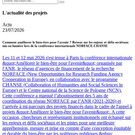
L'actualité des projets
Actu
23/07/2026
Comment améliorer le bien-être pour l'avenir ? Retour sur les enjeux et défis sociétaux
mis en lumière lors de la conférence internationale NORFACE-CHANSE
Les 11 et 12 mai 2026 s'est tenue à Paris la conférence internationale
&quot;Améliorer le bien-être pour l'avenir&quot; organisée par
l'ANR, le réseau d’agences de financement de la recherche
NORFACE (New Opportunities for Research Funding Agency
Cooperation in Europe), en collaboration avec le programme
CHANSE (Collaboration of Humanities and Social Sciences in
Europe) et le Centre national de la Science de Pologne (NCN).
Cette conférence a marqué l’aboutissement des 5 ans de
coordination du réseau NORFACE par l’ANR (2021-2026) et
l’arrivée à mi-parcours des projets financés dans le cadre de l'appel à
projets &quot;Améliorer le bien-être pour l'avenir&quot;. A cette
occasion, chercheurs et représentants institutionnels ont échangé sur
les enjeux et défis sociétaux et les pistes pour une meilleure
appréhension, mesure et prise en compte d'une conception équitable
et durable du bien-être par les politiques publiques.&nbsp;