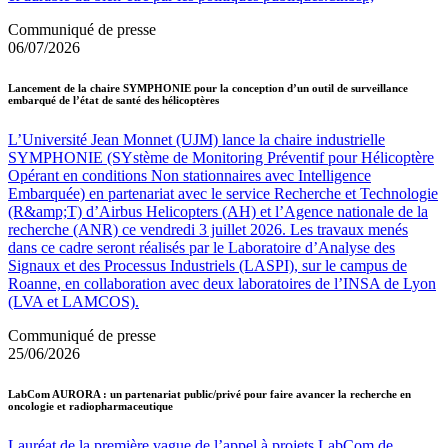
Communiqué de presse
06/07/2026
Lancement de la chaire SYMPHONIE pour la conception d’un outil de surveillance
embarqué de l’état de santé des hélicoptères
L’Université Jean Monnet (UJM) lance la chaire industrielle
SYMPHONIE (SYstème de Monitoring Préventif pour Hélicoptère
Opérant en conditions Non stationnaires avec Intelligence
Embarquée) en partenariat avec le service Recherche et Technologie
(R&amp;T) d’Airbus Helicopters (AH) et l’Agence nationale de la
recherche (ANR) ce vendredi 3 juillet 2026. Les travaux menés
dans ce cadre seront réalisés par le Laboratoire d’Analyse des
Signaux et des Processus Industriels (LASPI), sur le campus de
Roanne, en collaboration avec deux laboratoires de l’INSA de Lyon
(LVA et LAMCOS).
Communiqué de presse
25/06/2026
LabCom AURORA : un partenariat public/privé pour faire avancer la recherche en
oncologie et radiopharmaceutique
Lauréat de la première vague de l’appel à projets LabCom de