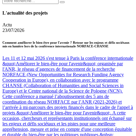
L'actualité des projets
Actu
23/07/2026
Comment améliorer le bien-être pour l'avenir ? Retour sur les enjeux et défis sociétaux
mis en lumière lors de la conférence internationale NORFACE-CHANSE
Les 11 et 12 mai 2026 s'est tenue à Paris la conférence internationale
&quot;Améliorer le bien-être pour l'avenir&quot; organisée par
l'ANR, le réseau d’agences de financement de la recherche
NORFACE (New Opportunities for Research Funding Agency
Cooperation in Europe), en collaboration avec le programme
CHANSE (Collaboration of Humanities and Social Sciences in
Europe) et le Centre national de la Science de Pologne (NCN).
Cette conférence a marqué l’aboutissement des 5 ans de
coordination du réseau NORFACE par l’ANR (2021-2026) et
l’arrivée à mi-parcours des projets financés dans le cadre de l'appel à
projets &quot;Améliorer le bien-être pour l'avenir&quot;. A cette
occasion, chercheurs et représentants institutionnels ont échangé sur
les enjeux et défis sociétaux et les pistes pour une meilleure
appréhension, mesure et prise en compte d'une conception équitable
et durable du bien-être par les politiques publiques.&nbsp;