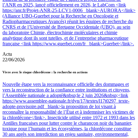
l’ANR en 2025, lancé officiellement en 2026, le LabCom <link
https://anr.fr/Projet-ANR-25-LCV1-0006 _blank>AURORA</link>
(Alliance UBO-Guerbet pour la Recherche en Oncologie et
Radiopharmaceutiques Avancés) réunit les équipes de recherche du
CNRS et de l’Université de Bretagne Occidentale (UBO), au sein
du laboratoire Chimie, électrochimie moléculaires et chimie
analytique dont ils sont tutelles, et de l’entreprise pharmaceutique
française <link https://www.guerbet.com/fr _blank>Guerbet</link>.
Actu
22/06/2026
Vivre avec le risque chlordécone : la recherche en actions
Nouvelle étape vers la reconnaissance officielle des dommages et
vers la reconstruction de la confiance entre institutions et citoyens,
l’Assemblée nationale a adopté&nbsp;le 2 juin 2026&nbsp;<link
https://www.assemblee-nationale.fr/dyn/17/textes/l17t0297_texte-
adopte-provisoire.pdf _blank>la proposition de loi visant à
reconnaître la responsabilité de l’État et à indemniser les victimes de
la chlordécone</link>. Insecticide utilisé entre 1972 et 1993 dans les
Antilles françaises pour lutter contre le charançon noir du bananier,
toxique pour l’humain et les écosystèmes, la chlordécone constitue
30 ans après son interdiction un enjeu sanitaire, environnemental,