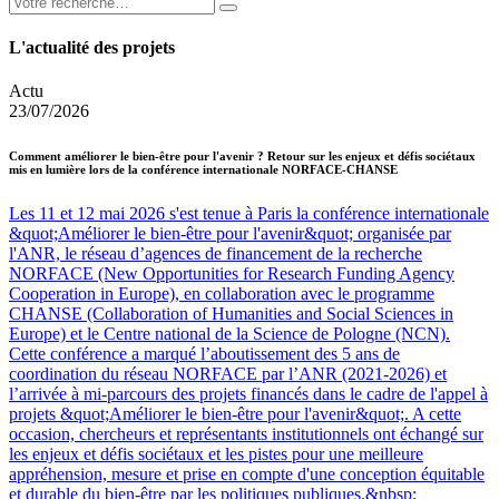
L'actualité des projets
Actu
23/07/2026
Comment améliorer le bien-être pour l'avenir ? Retour sur les enjeux et défis sociétaux
mis en lumière lors de la conférence internationale NORFACE-CHANSE
Les 11 et 12 mai 2026 s'est tenue à Paris la conférence internationale
&quot;Améliorer le bien-être pour l'avenir&quot; organisée par
l'ANR, le réseau d’agences de financement de la recherche
NORFACE (New Opportunities for Research Funding Agency
Cooperation in Europe), en collaboration avec le programme
CHANSE (Collaboration of Humanities and Social Sciences in
Europe) et le Centre national de la Science de Pologne (NCN).
Cette conférence a marqué l’aboutissement des 5 ans de
coordination du réseau NORFACE par l’ANR (2021-2026) et
l’arrivée à mi-parcours des projets financés dans le cadre de l'appel à
projets &quot;Améliorer le bien-être pour l'avenir&quot;. A cette
occasion, chercheurs et représentants institutionnels ont échangé sur
les enjeux et défis sociétaux et les pistes pour une meilleure
appréhension, mesure et prise en compte d'une conception équitable
et durable du bien-être par les politiques publiques.&nbsp;