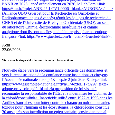
l’ANR en 2025, lancé officiellement en 2026, le LabCom <link
https://anr.fr/Projet-ANR-25-LCV1-0006 _blank>AURORA</link>
(Alliance UBO-Guerbet pour la Recherche en Oncologie et
Radiopharmaceutiques Avancés) réunit les équipes de recherche du
CNRS et de l’Université de Bretagne Occidentale (UBO), au sein
du laboratoire Chimie, électrochimie moléculaires et chimie
analytique dont ils sont tutelles, et de l’entreprise pharmaceutique
française <link https://www.guerbet.com/fr _blank>Guerbet</link>.
Actu
22/06/2026
Vivre avec le risque chlordécone : la recherche en actions
Nouvelle étape vers la reconnaissance officielle des dommages et
vers la reconstruction de la confiance entre institutions et citoyens,
l’Assemblée nationale a adopté&nbsp;le 2 juin 2026&nbsp;<link
https://www.assemblee-nationale.fr/dyn/17/textes/l17t0297_texte-
adopte-provisoire.pdf _blank>la proposition de loi visant à
reconnaître la responsabilité de l’État et à indemniser les victimes de
la chlordécone</link>. Insecticide utilisé entre 1972 et 1993 dans les
Antilles françaises pour lutter contre le charançon noir du bananier,
toxique pour l’humain et les écosystèmes, la chlordécone constitue
30 ans après son interdiction un enjeu sanitaire, environnemental,