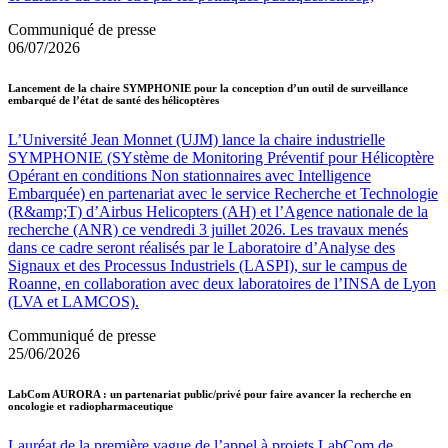
Communiqué de presse
06/07/2026
Lancement de la chaire SYMPHONIE pour la conception d’un outil de surveillance
embarqué de l’état de santé des hélicoptères
L’Université Jean Monnet (UJM) lance la chaire industrielle
SYMPHONIE (SYstème de Monitoring Préventif pour Hélicoptère
Opérant en conditions Non stationnaires avec Intelligence
Embarquée) en partenariat avec le service Recherche et Technologie
(R&amp;T) d’Airbus Helicopters (AH) et l’Agence nationale de la
recherche (ANR) ce vendredi 3 juillet 2026. Les travaux menés
dans ce cadre seront réalisés par le Laboratoire d’Analyse des
Signaux et des Processus Industriels (LASPI), sur le campus de
Roanne, en collaboration avec deux laboratoires de l’INSA de Lyon
(LVA et LAMCOS).
Communiqué de presse
25/06/2026
LabCom AURORA : un partenariat public/privé pour faire avancer la recherche en
oncologie et radiopharmaceutique
Lauréat de la première vague de l’appel à projets LabCom de