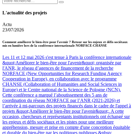
L'actualité des projets
Actu
23/07/2026
Comment améliorer le bien-être pour l'avenir ? Retour sur les enjeux et défis sociétaux
mis en lumière lors de la conférence internationale NORFACE-CHANSE
Les 11 et 12 mai 2026 s'est tenue à Paris la conférence internationale
&quot;Améliorer le bien-être pour l'avenir&quot; organisée par
l'ANR, le réseau d’agences de financement de la recherche
NORFACE (New Opportunities for Research Funding Agency
Cooperation in Europe), en collaboration avec le programme
CHANSE (Collaboration of Humanities and Social Sciences in
Europe) et le Centre national de la Science de Pologne (NCN).
Cette conférence a marqué l’aboutissement des 5 ans de
coordination du réseau NORFACE par l’ANR (2021-2026) et
l’arrivée à mi-parcours des projets financés dans le cadre de l'appel à
projets &quot;Améliorer le bien-être pour l'avenir&quot;. A cette
occasion, chercheurs et représentants institutionnels ont échangé sur
les enjeux et défis sociétaux et les pistes pour une meilleure
appréhension, mesure et prise en compte d'une conception équitable
et durable du bien-être par les politiques publiques.&nbsp;