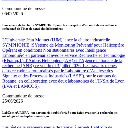
Communiqué de presse
06/07/2026
Lancement de la chaire SYMPHONIE pour la conception d’un outil de surveillance
embarqué de l’état de santé des hélicoptères
L’Université Jean Monnet (UJM) lance la chaire industrielle
SYMPHONIE (SYstème de Monitoring Préventif pour Hélicoptère
Opérant en conditions Non stationnaires avec Intelligence
Embarquée) en partenariat avec le service Recherche et Technologie
(R&amp;T) d’Airbus Helicopters (AH) et l’Agence nationale de la
recherche (ANR) ce vendredi 3 juillet 2026. Les travaux menés
dans ce cadre seront réalisés par le Laboratoire d’Analyse des
Signaux et des Processus Industriels (LASPI), sur le campus de
Roanne, en collaboration avec deux laboratoires de l’INSA de Lyon
(LVA et LAMCOS).
Communiqué de presse
25/06/2026
LabCom AURORA : un partenariat public/privé pour faire avancer la recherche en
oncologie et radiopharmaceutique
Lauréat de la première vague de l’appel à projets LabCom de