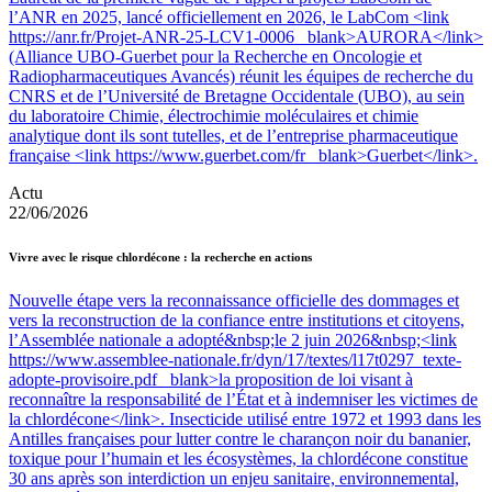
l’ANR en 2025, lancé officiellement en 2026, le LabCom <link
https://anr.fr/Projet-ANR-25-LCV1-0006 _blank>AURORA</link>
(Alliance UBO-Guerbet pour la Recherche en Oncologie et
Radiopharmaceutiques Avancés) réunit les équipes de recherche du
CNRS et de l’Université de Bretagne Occidentale (UBO), au sein
du laboratoire Chimie, électrochimie moléculaires et chimie
analytique dont ils sont tutelles, et de l’entreprise pharmaceutique
française <link https://www.guerbet.com/fr _blank>Guerbet</link>.
Actu
22/06/2026
Vivre avec le risque chlordécone : la recherche en actions
Nouvelle étape vers la reconnaissance officielle des dommages et
vers la reconstruction de la confiance entre institutions et citoyens,
l’Assemblée nationale a adopté&nbsp;le 2 juin 2026&nbsp;<link
https://www.assemblee-nationale.fr/dyn/17/textes/l17t0297_texte-
adopte-provisoire.pdf _blank>la proposition de loi visant à
reconnaître la responsabilité de l’État et à indemniser les victimes de
la chlordécone</link>. Insecticide utilisé entre 1972 et 1993 dans les
Antilles françaises pour lutter contre le charançon noir du bananier,
toxique pour l’humain et les écosystèmes, la chlordécone constitue
30 ans après son interdiction un enjeu sanitaire, environnemental,