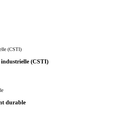
ielle (CSTI)
 industrielle (CSTI)
le
nt durable