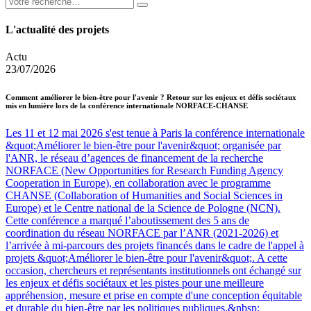
L'actualité des projets
Actu
23/07/2026
Comment améliorer le bien-être pour l'avenir ? Retour sur les enjeux et défis sociétaux
mis en lumière lors de la conférence internationale NORFACE-CHANSE
Les 11 et 12 mai 2026 s'est tenue à Paris la conférence internationale
&quot;Améliorer le bien-être pour l'avenir&quot; organisée par
l'ANR, le réseau d’agences de financement de la recherche
NORFACE (New Opportunities for Research Funding Agency
Cooperation in Europe), en collaboration avec le programme
CHANSE (Collaboration of Humanities and Social Sciences in
Europe) et le Centre national de la Science de Pologne (NCN).
Cette conférence a marqué l’aboutissement des 5 ans de
coordination du réseau NORFACE par l’ANR (2021-2026) et
l’arrivée à mi-parcours des projets financés dans le cadre de l'appel à
projets &quot;Améliorer le bien-être pour l'avenir&quot;. A cette
occasion, chercheurs et représentants institutionnels ont échangé sur
les enjeux et défis sociétaux et les pistes pour une meilleure
appréhension, mesure et prise en compte d'une conception équitable
et durable du bien-être par les politiques publiques.&nbsp;