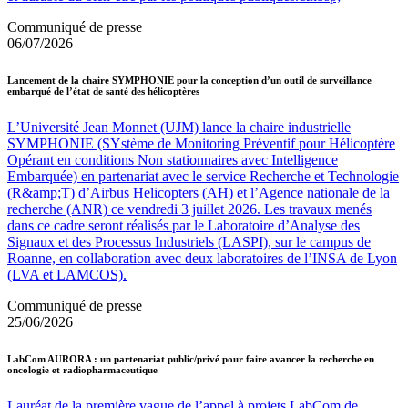
Communiqué de presse
06/07/2026
Lancement de la chaire SYMPHONIE pour la conception d’un outil de surveillance
embarqué de l’état de santé des hélicoptères
L’Université Jean Monnet (UJM) lance la chaire industrielle
SYMPHONIE (SYstème de Monitoring Préventif pour Hélicoptère
Opérant en conditions Non stationnaires avec Intelligence
Embarquée) en partenariat avec le service Recherche et Technologie
(R&amp;T) d’Airbus Helicopters (AH) et l’Agence nationale de la
recherche (ANR) ce vendredi 3 juillet 2026. Les travaux menés
dans ce cadre seront réalisés par le Laboratoire d’Analyse des
Signaux et des Processus Industriels (LASPI), sur le campus de
Roanne, en collaboration avec deux laboratoires de l’INSA de Lyon
(LVA et LAMCOS).
Communiqué de presse
25/06/2026
LabCom AURORA : un partenariat public/privé pour faire avancer la recherche en
oncologie et radiopharmaceutique
Lauréat de la première vague de l’appel à projets LabCom de