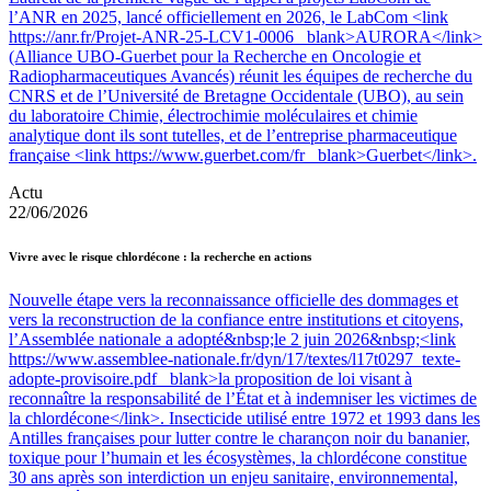
l’ANR en 2025, lancé officiellement en 2026, le LabCom <link
https://anr.fr/Projet-ANR-25-LCV1-0006 _blank>AURORA</link>
(Alliance UBO-Guerbet pour la Recherche en Oncologie et
Radiopharmaceutiques Avancés) réunit les équipes de recherche du
CNRS et de l’Université de Bretagne Occidentale (UBO), au sein
du laboratoire Chimie, électrochimie moléculaires et chimie
analytique dont ils sont tutelles, et de l’entreprise pharmaceutique
française <link https://www.guerbet.com/fr _blank>Guerbet</link>.
Actu
22/06/2026
Vivre avec le risque chlordécone : la recherche en actions
Nouvelle étape vers la reconnaissance officielle des dommages et
vers la reconstruction de la confiance entre institutions et citoyens,
l’Assemblée nationale a adopté&nbsp;le 2 juin 2026&nbsp;<link
https://www.assemblee-nationale.fr/dyn/17/textes/l17t0297_texte-
adopte-provisoire.pdf _blank>la proposition de loi visant à
reconnaître la responsabilité de l’État et à indemniser les victimes de
la chlordécone</link>. Insecticide utilisé entre 1972 et 1993 dans les
Antilles françaises pour lutter contre le charançon noir du bananier,
toxique pour l’humain et les écosystèmes, la chlordécone constitue
30 ans après son interdiction un enjeu sanitaire, environnemental,