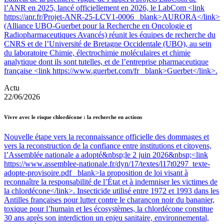
l’ANR en 2025, lancé officiellement en 2026, le LabCom <link
https://anr.fr/Projet-ANR-25-LCV1-0006 _blank>AURORA</link>
(Alliance UBO-Guerbet pour la Recherche en Oncologie et
Radiopharmaceutiques Avancés) réunit les équipes de recherche du
CNRS et de l’Université de Bretagne Occidentale (UBO), au sein
du laboratoire Chimie, électrochimie moléculaires et chimie
analytique dont ils sont tutelles, et de l’entreprise pharmaceutique
française <link https://www.guerbet.com/fr _blank>Guerbet</link>.
Actu
22/06/2026
Vivre avec le risque chlordécone : la recherche en actions
Nouvelle étape vers la reconnaissance officielle des dommages et
vers la reconstruction de la confiance entre institutions et citoyens,
l’Assemblée nationale a adopté&nbsp;le 2 juin 2026&nbsp;<link
https://www.assemblee-nationale.fr/dyn/17/textes/l17t0297_texte-
adopte-provisoire.pdf _blank>la proposition de loi visant à
reconnaître la responsabilité de l’État et à indemniser les victimes de
la chlordécone</link>. Insecticide utilisé entre 1972 et 1993 dans les
Antilles françaises pour lutter contre le charançon noir du bananier,
toxique pour l’humain et les écosystèmes, la chlordécone constitue
30 ans après son interdiction un enjeu sanitaire, environnemental,