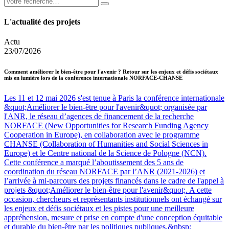
L'actualité des projets
Actu
23/07/2026
Comment améliorer le bien-être pour l'avenir ? Retour sur les enjeux et défis sociétaux
mis en lumière lors de la conférence internationale NORFACE-CHANSE
Les 11 et 12 mai 2026 s'est tenue à Paris la conférence internationale
&quot;Améliorer le bien-être pour l'avenir&quot; organisée par
l'ANR, le réseau d’agences de financement de la recherche
NORFACE (New Opportunities for Research Funding Agency
Cooperation in Europe), en collaboration avec le programme
CHANSE (Collaboration of Humanities and Social Sciences in
Europe) et le Centre national de la Science de Pologne (NCN).
Cette conférence a marqué l’aboutissement des 5 ans de
coordination du réseau NORFACE par l’ANR (2021-2026) et
l’arrivée à mi-parcours des projets financés dans le cadre de l'appel à
projets &quot;Améliorer le bien-être pour l'avenir&quot;. A cette
occasion, chercheurs et représentants institutionnels ont échangé sur
les enjeux et défis sociétaux et les pistes pour une meilleure
appréhension, mesure et prise en compte d'une conception équitable
et durable du bien-être par les politiques publiques.&nbsp;