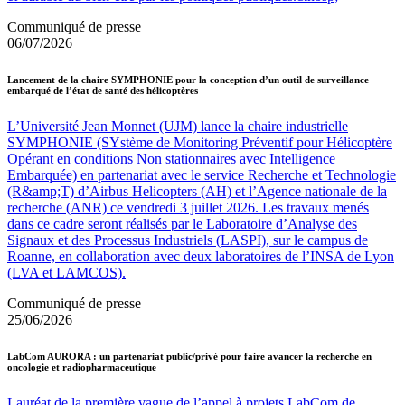
Communiqué de presse
06/07/2026
Lancement de la chaire SYMPHONIE pour la conception d’un outil de surveillance
embarqué de l’état de santé des hélicoptères
L’Université Jean Monnet (UJM) lance la chaire industrielle
SYMPHONIE (SYstème de Monitoring Préventif pour Hélicoptère
Opérant en conditions Non stationnaires avec Intelligence
Embarquée) en partenariat avec le service Recherche et Technologie
(R&amp;T) d’Airbus Helicopters (AH) et l’Agence nationale de la
recherche (ANR) ce vendredi 3 juillet 2026. Les travaux menés
dans ce cadre seront réalisés par le Laboratoire d’Analyse des
Signaux et des Processus Industriels (LASPI), sur le campus de
Roanne, en collaboration avec deux laboratoires de l’INSA de Lyon
(LVA et LAMCOS).
Communiqué de presse
25/06/2026
LabCom AURORA : un partenariat public/privé pour faire avancer la recherche en
oncologie et radiopharmaceutique
Lauréat de la première vague de l’appel à projets LabCom de