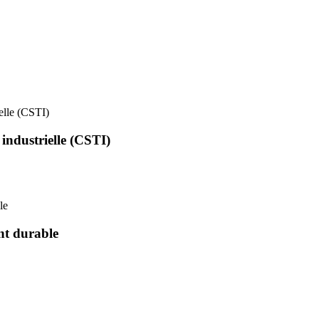
ielle (CSTI)
 industrielle (CSTI)
le
nt durable