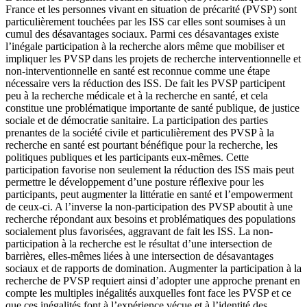
France et les personnes vivant en situation de précarité (PVSP) sont
particulièrement touchées par les ISS car elles sont soumises à un
cumul des désavantages sociaux. Parmi ces désavantages existe
l’inégale participation à la recherche alors même que mobiliser et
impliquer les PVSP dans les projets de recherche interventionnelle et
non-interventionnelle en santé est reconnue comme une étape
nécessaire vers la réduction des ISS. De fait les PVSP participent
peu à la recherche médicale et à la recherche en santé, et cela
constitue une problématique importante de santé publique, de justice
sociale et de démocratie sanitaire. La participation des parties
prenantes de la société civile et particulièrement des PVSP à la
recherche en santé est pourtant bénéfique pour la recherche, les
politiques publiques et les participants eux-mêmes. Cette
participation favorise non seulement la réduction des ISS mais peut
permettre le développement d’une posture réflexive pour les
participants, peut augmenter la littératie en santé et l’empowerment
de ceux-ci. A l’inverse la non-participation des PVSP aboutit à une
recherche répondant aux besoins et problématiques des populations
socialement plus favorisées, aggravant de fait les ISS. La non-
participation à la recherche est le résultat d’une intersection de
barrières, elles-mêmes liées à une intersection de désavantages
sociaux et de rapports de domination. Augmenter la participation à la
recherche de PVSP requiert ainsi d’adopter une approche prenant en
compte les multiples inégalités auxquelles font face les PVSP et ce
que ces inégalités font à l’expérience vécue et à l’identité des