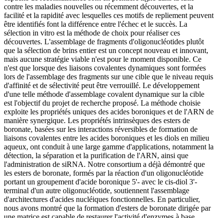
contre les maladies nouvelles ou récemment découvertes, et la
facilité et la rapidité avec lesquelles ces motifs de repliement peuvent
être identifiés font la différence entre l'échec et le succès. La
sélection in vitro est la méthode de choix pour réaliser ces
découvertes. L'assemblage de fragments d'oligonucléotides plutôt
que la sélection de brins entier est un concept nouveau et innovant,
mais aucune stratégie viable n'est pour le moment disponible. Ce
n'est que lorsque des liaisons covalentes dynamiques sont formées
lors de l'assemblage des fragments sur une cible que le niveau requis
d'affinité et de sélectivité peut être verrouillé. Le développement
d'une telle méthode d'assemblage covalent dynamique sur la cible
est l'objectif du projet de recherche proposé. La méthode choisie
exploite les propriétés uniques des acides boroniques et de l'ARN de
manière synergique. Les propriétés intrinsèques des esters de
boronate, basées sur les interactions réversibles de formation de
liaisons covalentes entre les acides boroniques et les diols en milieu
aqueux, ont conduit à une large gamme d'applications, notamment la
détection, la séparation et la purification de l'ARN, ainsi que
l'administration de siRNA. Notre consortium a déjà démontré que
les esters de boronate, formés par la réaction d'un oligonucléotide
portant un groupement d'acide boronique 5'- avec le cis-diol 3'-
terminal d'un autre oligonucléotide, soutiennent l'assemblage
d'architectures d'acides nucléiques fonctionnelles. En particulier,
nous avons montré que la formation d'esters de boronate dirigée par
une matrice est capable de restaurer l'activité d'enzymes à base