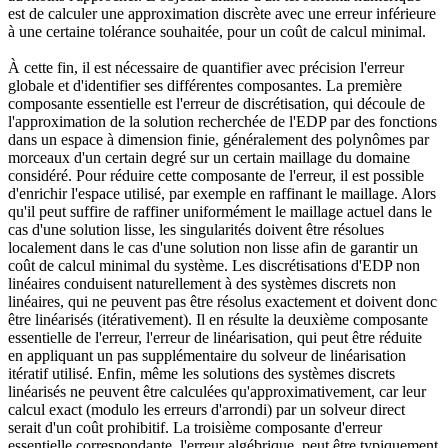
est de calculer une approximation discrète avec une erreur inférieure
à une certaine tolérance souhaitée, pour un coût de calcul minimal.
À cette fin, il est nécessaire de quantifier avec précision l'erreur
globale et d'identifier ses différentes composantes. La première
composante essentielle est l'erreur de discrétisation, qui découle de
l'approximation de la solution recherchée de l'EDP par des fonctions
dans un espace à dimension finie, généralement des polynômes par
morceaux d'un certain degré sur un certain maillage du domaine
considéré. Pour réduire cette composante de l'erreur, il est possible
d'enrichir l'espace utilisé, par exemple en raffinant le maillage. Alors
qu'il peut suffire de raffiner uniformément le maillage actuel dans le
cas d'une solution lisse, les singularités doivent être résolues
localement dans le cas d'une solution non lisse afin de garantir un
coût de calcul minimal du système. Les discrétisations d'EDP non
linéaires conduisent naturellement à des systèmes discrets non
linéaires, qui ne peuvent pas être résolus exactement et doivent donc
être linéarisés (itérativement). Il en résulte la deuxième composante
essentielle de l'erreur, l'erreur de linéarisation, qui peut être réduite
en appliquant un pas supplémentaire du solveur de linéarisation
itératif utilisé. Enfin, même les solutions des systèmes discrets
linéarisés ne peuvent être calculées qu'approximativement, car leur
calcul exact (modulo les erreurs d'arrondi) par un solveur direct
serait d'un coût prohibitif. La troisième composante d'erreur
essentielle correspondante, l'erreur algébrique, peut être typiquement