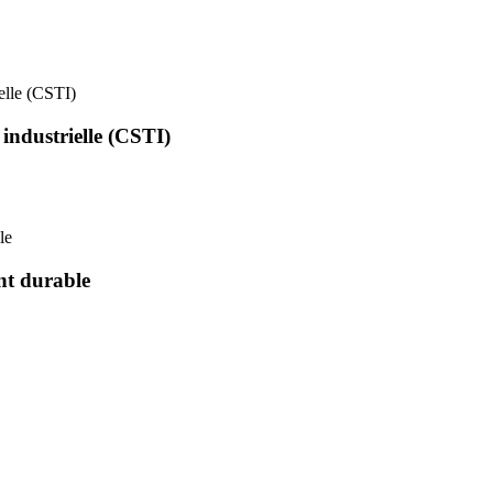
ielle (CSTI)
 industrielle (CSTI)
le
nt durable