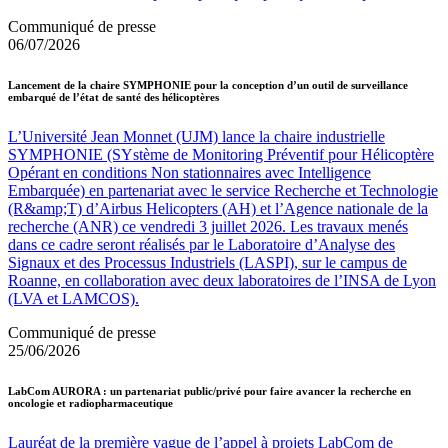
Communiqué de presse
06/07/2026
Lancement de la chaire SYMPHONIE pour la conception d’un outil de surveillance
embarqué de l’état de santé des hélicoptères
L’Université Jean Monnet (UJM) lance la chaire industrielle
SYMPHONIE (SYstème de Monitoring Préventif pour Hélicoptère
Opérant en conditions Non stationnaires avec Intelligence
Embarquée) en partenariat avec le service Recherche et Technologie
(R&amp;T) d’Airbus Helicopters (AH) et l’Agence nationale de la
recherche (ANR) ce vendredi 3 juillet 2026. Les travaux menés
dans ce cadre seront réalisés par le Laboratoire d’Analyse des
Signaux et des Processus Industriels (LASPI), sur le campus de
Roanne, en collaboration avec deux laboratoires de l’INSA de Lyon
(LVA et LAMCOS).
Communiqué de presse
25/06/2026
LabCom AURORA : un partenariat public/privé pour faire avancer la recherche en
oncologie et radiopharmaceutique
Lauréat de la première vague de l’appel à projets LabCom de