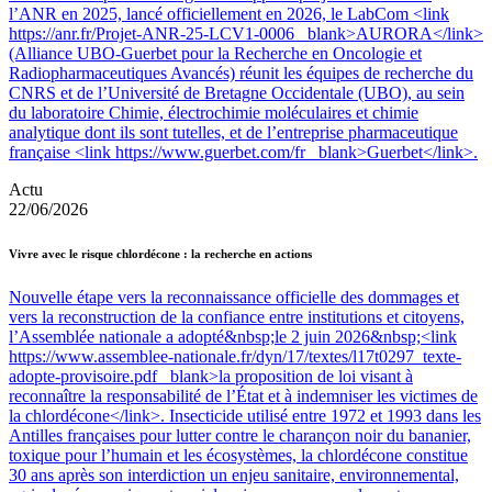
l’ANR en 2025, lancé officiellement en 2026, le LabCom <link
https://anr.fr/Projet-ANR-25-LCV1-0006 _blank>AURORA</link>
(Alliance UBO-Guerbet pour la Recherche en Oncologie et
Radiopharmaceutiques Avancés) réunit les équipes de recherche du
CNRS et de l’Université de Bretagne Occidentale (UBO), au sein
du laboratoire Chimie, électrochimie moléculaires et chimie
analytique dont ils sont tutelles, et de l’entreprise pharmaceutique
française <link https://www.guerbet.com/fr _blank>Guerbet</link>.
Actu
22/06/2026
Vivre avec le risque chlordécone : la recherche en actions
Nouvelle étape vers la reconnaissance officielle des dommages et
vers la reconstruction de la confiance entre institutions et citoyens,
l’Assemblée nationale a adopté&nbsp;le 2 juin 2026&nbsp;<link
https://www.assemblee-nationale.fr/dyn/17/textes/l17t0297_texte-
adopte-provisoire.pdf _blank>la proposition de loi visant à
reconnaître la responsabilité de l’État et à indemniser les victimes de
la chlordécone</link>. Insecticide utilisé entre 1972 et 1993 dans les
Antilles françaises pour lutter contre le charançon noir du bananier,
toxique pour l’humain et les écosystèmes, la chlordécone constitue
30 ans après son interdiction un enjeu sanitaire, environnemental,