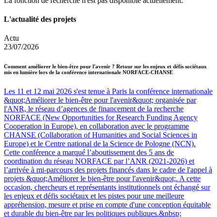
La fonction de recherche n'est pas disponible actuellement.
L'actualité des projets
Actu
23/07/2026
Comment améliorer le bien-être pour l'avenir ? Retour sur les enjeux et défis sociétaux
mis en lumière lors de la conférence internationale NORFACE-CHANSE
Les 11 et 12 mai 2026 s'est tenue à Paris la conférence internationale
&quot;Améliorer le bien-être pour l'avenir&quot; organisée par
l'ANR, le réseau d’agences de financement de la recherche
NORFACE (New Opportunities for Research Funding Agency
Cooperation in Europe), en collaboration avec le programme
CHANSE (Collaboration of Humanities and Social Sciences in
Europe) et le Centre national de la Science de Pologne (NCN).
Cette conférence a marqué l’aboutissement des 5 ans de
coordination du réseau NORFACE par l’ANR (2021-2026) et
l’arrivée à mi-parcours des projets financés dans le cadre de l'appel à
projets &quot;Améliorer le bien-être pour l'avenir&quot;. A cette
occasion, chercheurs et représentants institutionnels ont échangé sur
les enjeux et défis sociétaux et les pistes pour une meilleure
appréhension, mesure et prise en compte d'une conception équitable
et durable du bien-être par les politiques publiques.&nbsp;