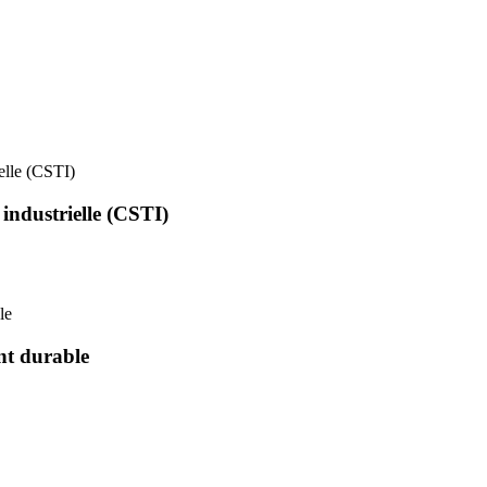
ielle (CSTI)
 industrielle (CSTI)
le
nt durable