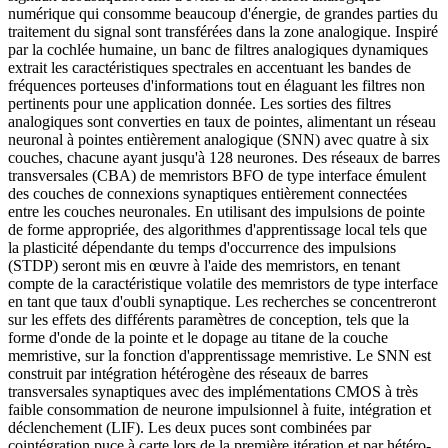
numérique qui consomme beaucoup d'énergie, de grandes parties du
traitement du signal sont transférées dans la zone analogique. Inspiré
par la cochlée humaine, un banc de filtres analogiques dynamiques
extrait les caractéristiques spectrales en accentuant les bandes de
fréquences porteuses d'informations tout en élaguant les filtres non
pertinents pour une application donnée. Les sorties des filtres
analogiques sont converties en taux de pointes, alimentant un réseau
neuronal à pointes entièrement analogique (SNN) avec quatre à six
couches, chacune ayant jusqu'à 128 neurones. Des réseaux de barres
transversales (CBA) de memristors BFO de type interface émulent
des couches de connexions synaptiques entièrement connectées
entre les couches neuronales. En utilisant des impulsions de pointe
de forme appropriée, des algorithmes d'apprentissage local tels que
la plasticité dépendante du temps d'occurrence des impulsions
(STDP) seront mis en œuvre à l'aide des memristors, en tenant
compte de la caractéristique volatile des memristors de type interface
en tant que taux d'oubli synaptique. Les recherches se concentreront
sur les effets des différents paramètres de conception, tels que la
forme d'onde de la pointe et le dopage au titane de la couche
memristive, sur la fonction d'apprentissage memristive. Le SNN est
construit par intégration hétérogène des réseaux de barres
transversales synaptiques avec des implémentations CMOS à très
faible consommation de neurone impulsionnel à fuite, intégration et
déclenchement (LIF). Les deux puces sont combinées par
cointégration puce à carte lors de la première itération et par hétéro-