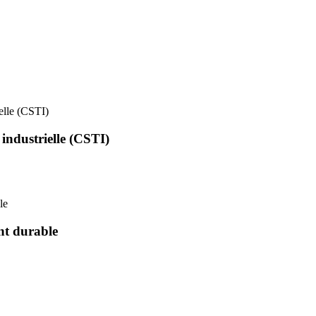
ielle (CSTI)
 industrielle (CSTI)
le
nt durable