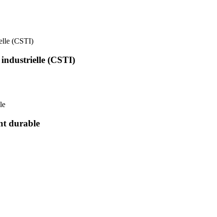
ielle (CSTI)
 industrielle (CSTI)
le
nt durable