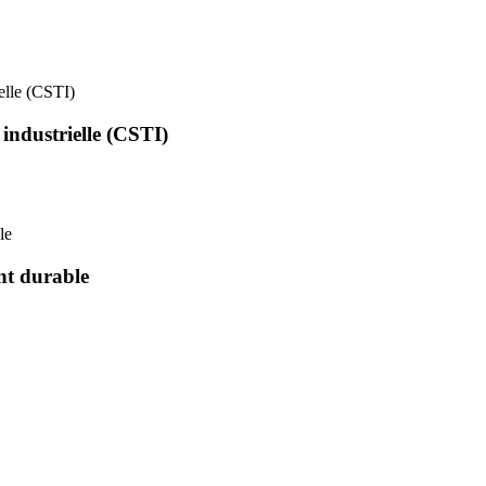
ielle (CSTI)
 industrielle (CSTI)
le
nt durable