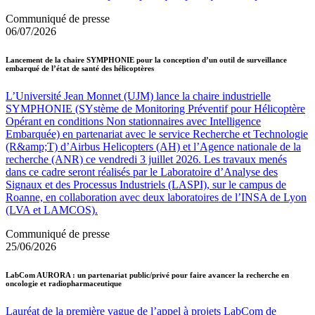
Communiqué de presse
06/07/2026
Lancement de la chaire SYMPHONIE pour la conception d’un outil de surveillance
embarqué de l’état de santé des hélicoptères
L’Université Jean Monnet (UJM) lance la chaire industrielle
SYMPHONIE (SYstème de Monitoring Préventif pour Hélicoptère
Opérant en conditions Non stationnaires avec Intelligence
Embarquée) en partenariat avec le service Recherche et Technologie
(R&amp;T) d’Airbus Helicopters (AH) et l’Agence nationale de la
recherche (ANR) ce vendredi 3 juillet 2026. Les travaux menés
dans ce cadre seront réalisés par le Laboratoire d’Analyse des
Signaux et des Processus Industriels (LASPI), sur le campus de
Roanne, en collaboration avec deux laboratoires de l’INSA de Lyon
(LVA et LAMCOS).
Communiqué de presse
25/06/2026
LabCom AURORA : un partenariat public/privé pour faire avancer la recherche en
oncologie et radiopharmaceutique
Lauréat de la première vague de l’appel à projets LabCom de