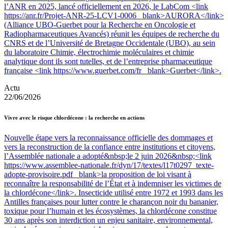
l’ANR en 2025, lancé officiellement en 2026, le LabCom <link
https://anr.fr/Projet-ANR-25-LCV1-0006 _blank>AURORA</link>
(Alliance UBO-Guerbet pour la Recherche en Oncologie et
Radiopharmaceutiques Avancés) réunit les équipes de recherche du
CNRS et de l’Université de Bretagne Occidentale (UBO), au sein
du laboratoire Chimie, électrochimie moléculaires et chimie
analytique dont ils sont tutelles, et de l’entreprise pharmaceutique
française <link https://www.guerbet.com/fr _blank>Guerbet</link>.
Actu
22/06/2026
Vivre avec le risque chlordécone : la recherche en actions
Nouvelle étape vers la reconnaissance officielle des dommages et
vers la reconstruction de la confiance entre institutions et citoyens,
l’Assemblée nationale a adopté&nbsp;le 2 juin 2026&nbsp;<link
https://www.assemblee-nationale.fr/dyn/17/textes/l17t0297_texte-
adopte-provisoire.pdf _blank>la proposition de loi visant à
reconnaître la responsabilité de l’État et à indemniser les victimes de
la chlordécone</link>. Insecticide utilisé entre 1972 et 1993 dans les
Antilles françaises pour lutter contre le charançon noir du bananier,
toxique pour l’humain et les écosystèmes, la chlordécone constitue
30 ans après son interdiction un enjeu sanitaire, environnemental,