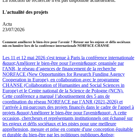
La fonction de recherche n'est pas disponible actuellement.
L'actualité des projets
Actu
23/07/2026
Comment améliorer le bien-être pour l'avenir ? Retour sur les enjeux et défis sociétaux
mis en lumière lors de la conférence internationale NORFACE-CHANSE
Les 11 et 12 mai 2026 s'est tenue à Paris la conférence internationale
&quot;Améliorer le bien-être pour l'avenir&quot; organisée par
l'ANR, le réseau d’agences de financement de la recherche
NORFACE (New Opportunities for Research Funding Agency
Cooperation in Europe), en collaboration avec le programme
CHANSE (Collaboration of Humanities and Social Sciences in
Europe) et le Centre national de la Science de Pologne (NCN).
Cette conférence a marqué l’aboutissement des 5 ans de
coordination du réseau NORFACE par l’ANR (2021-2026) et
l’arrivée à mi-parcours des projets financés dans le cadre de l'appel à
projets &quot;Améliorer le bien-être pour l'avenir&quot;. A cette
occasion, chercheurs et représentants institutionnels ont échangé sur
les enjeux et défis sociétaux et les pistes pour une meilleure
appréhension, mesure et prise en compte d'une conception équitable
et durable du bien-être par les politiques publiques.&nbsp;