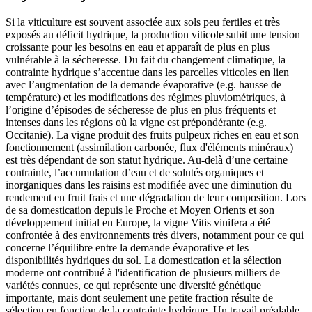
Si la viticulture est souvent associée aux sols peu fertiles et très
exposés au déficit hydrique, la production viticole subit une tension
croissante pour les besoins en eau et apparaît de plus en plus
vulnérable à la sécheresse. Du fait du changement climatique, la
contrainte hydrique s’accentue dans les parcelles viticoles en lien
avec l’augmentation de la demande évaporative (e.g. hausse de
température) et les modifications des régimes pluviométriques, à
l’origine d’épisodes de sécheresse de plus en plus fréquents et
intenses dans les régions où la vigne est prépondérante (e.g.
Occitanie). La vigne produit des fruits pulpeux riches en eau et son
fonctionnement (assimilation carbonée, flux d'éléments minéraux)
est très dépendant de son statut hydrique. Au-delà d’une certaine
contrainte, l’accumulation d’eau et de solutés organiques et
inorganiques dans les raisins est modifiée avec une diminution du
rendement en fruit frais et une dégradation de leur composition. Lors
de sa domestication depuis le Proche et Moyen Orients et son
développement initial en Europe, la vigne Vitis vinifera a été
confrontée à des environnements très divers, notamment pour ce qui
concerne l’équilibre entre la demande évaporative et les
disponibilités hydriques du sol. La domestication et la sélection
moderne ont contribué à l'identification de plusieurs milliers de
variétés connues, ce qui représente une diversité génétique
importante, mais dont seulement une petite fraction résulte de
sélection en fonction de la contrainte hydrique. Un travail préalable