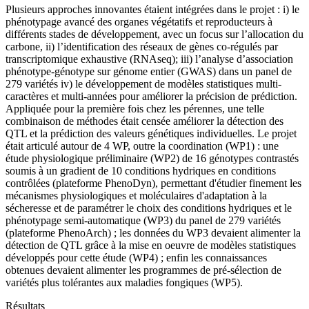
Plusieurs approches innovantes étaient intégrées dans le projet : i) le
phénotypage avancé des organes végétatifs et reproducteurs à
différents stades de développement, avec un focus sur l’allocation du
carbone, ii) l’identification des réseaux de gènes co-régulés par
transcriptomique exhaustive (RNAseq); iii) l’analyse d’association
phénotype-génotype sur génome entier (GWAS) dans un panel de
279 variétés iv) le développement de modèles statistiques multi-
caractères et multi-années pour améliorer la précision de prédiction.
Appliquée pour la première fois chez les pérennes, une telle
combinaison de méthodes était censée améliorer la détection des
QTL et la prédiction des valeurs génétiques individuelles. Le projet
était articulé autour de 4 WP, outre la coordination (WP1) : une
étude physiologique préliminaire (WP2) de 16 génotypes contrastés
soumis à un gradient de 10 conditions hydriques en conditions
contrôlées (plateforme PhenoDyn), permettant d'étudier finement les
mécanismes physiologiques et moléculaires d'adaptation à la
sécheresse et de paramétrer le choix des conditions hydriques et le
phénotypage semi-automatique (WP3) du panel de 279 variétés
(plateforme PhenoArch) ; les données du WP3 devaient alimenter la
détection de QTL grâce à la mise en oeuvre de modèles statistiques
développés pour cette étude (WP4) ; enfin les connaissances
obtenues devaient alimenter les programmes de pré-sélection de
variétés plus tolérantes aux maladies fongiques (WP5).
Résultats