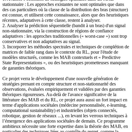
stationnaire : Les approches existantes ne sont optimales que dans
des cas particuliers où la classe de la distribution des bras (structure)
est connue, et utilisent cette connaissance, alors que des heuristiques
récentes, adaptatives à cette classe, restent à analyser.
2. Analyser la prédiction séquentielle (bandit à un bras) d'un signal
non-stationnaire, via la construction de régions de confiance
adaptatives : les approches traditionnelles (« worst-case ») sont trop
conservatives et non adaptatives au signal.
3. Incorporer les méthodes spectrales et techniques de complétion de
matrices de faible rang dans le contexte du RL, pour l'étude de
modèles structurés, comme les MAB contextuels et « Predictive
State Representations », ou des heuristiques prometteuses manquant
de garanties théoriques.
Ce projet verra le développement d'une nouvelle génération de
stratégies prenant en compte structure et non-stationnarité des
observations, évaluées empiriquement et validées par des garanties
théoriques rigoureuses. Au-delà de l'avance significative de la
littérature des MAB et du RL, ce projet aura aussi un fort impact en
terme d'applications sociétales (médecine personnalisée, e-learning,
computational sustainability) et industrielles (objets connectés,
robotique, gestion de réseaux ...), en levant les verrous techniques à
l’émergence des applications sociétales de demain. Ce programme
ambitieux nécessite une forte expertise dans la théorie des MAB, en
particulier des techniques liées au contrôle du regret, comme la