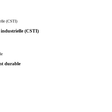
ielle (CSTI)
 industrielle (CSTI)
le
nt durable