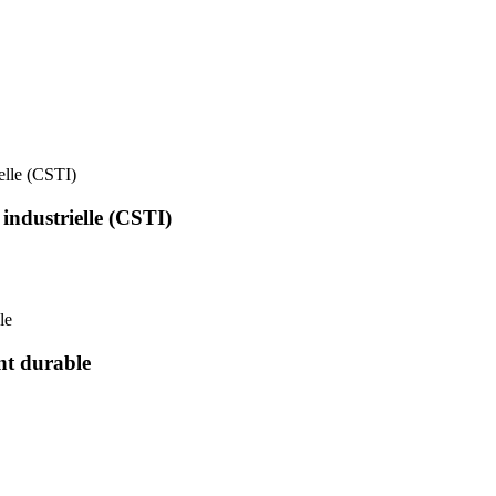
ielle (CSTI)
 industrielle (CSTI)
le
nt durable