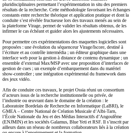
pluridisciplinaires permettant l’expérimentation in situ des premiers
résultats de la recherche. Cette méthodologie favorisant les échanges
constants entre recherche théorique et application pratique et dont la
conduite s’est révélée fructueuse lors des travaux menés au sein de
la plateforme Virage, permet de valider les résultats obtenus, de les
infirmer le cas échéant et guider alors les ajustements nécessaires.
Pour permettre ces expérimentations des maquettes logicielles sont
proposées : une évolution du séquenceur Virage/Iscore, destiné à
l’écriture et au contrôle intermédia ; un éditeur graphique dans une
interface web pour la gestion à distance de contenu dynamique ; un
ensemble d’external Max/MSP avec une proposition d’interfaces de
gestion de cues ; un exemple d’embarquement dans du matériel
show-controller ; une intégration expérimental du framework dans
des jeux vidéo.
Afin de conduire ces travaux, le projet Ossia réuni un consortium
d’acteurs issus de la recherche institutionnelle ou privée, de
l’industrie ou œuvrant dans le domaine de la création : le
Laboratoire Bordelais de Recherche en Informatique (LaBRI), le
GMEA – Centre National de Création Musicale d’Albi-Tarn,
l’École Nationale du Jeu et des Médias Interactifs d’Angoulême
(ENJMIN) et les sociétés Galamus, Blue Yeti et RSF. Il s’inscrit par
ailleurs dans un réseau de nombreux collaborateurs liés à la création
ou encore à l’enseignement et la formation.