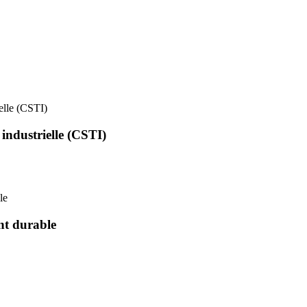
ielle (CSTI)
 industrielle (CSTI)
le
nt durable