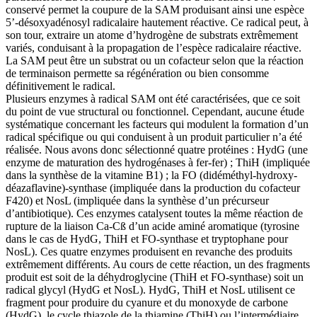
conservé permet la coupure de la SAM produisant ainsi une espèce
5’-désoxyadénosyl radicalaire hautement réactive. Ce radical peut, à
son tour, extraire un atome d’hydrogène de substrats extrêmement
variés, conduisant à la propagation de l’espèce radicalaire réactive.
La SAM peut être un substrat ou un cofacteur selon que la réaction
de terminaison permette sa régénération ou bien consomme
définitivement le radical.
Plusieurs enzymes à radical SAM ont été caractérisées, que ce soit
du point de vue structural ou fonctionnel. Cependant, aucune étude
systématique concernant les facteurs qui modulent la formation d’un
radical spécifique ou qui conduisent à un produit particulier n’a été
réalisée. Nous avons donc sélectionné quatre protéines : HydG (une
enzyme de maturation des hydrogénases à fer-fer) ; ThiH (impliquée
dans la synthèse de la vitamine B1) ; la FO (didéméthyl-hydroxy-
déazaflavine)-synthase (impliquée dans la production du cofacteur
F420) et NosL (impliquée dans la synthèse d’un précurseur
d’antibiotique). Ces enzymes catalysent toutes la même réaction de
rupture de la liaison Ca-Cß d’un acide aminé aromatique (tyrosine
dans le cas de HydG, ThiH et FO-synthase et tryptophane pour
NosL). Ces quatre enzymes produisent en revanche des produits
extrêmement différents. Au cours de cette réaction, un des fragments
produit est soit de la déhydroglycine (ThiH et FO-synthase) soit un
radical glycyl (HydG et NosL). HydG, ThiH et NosL utilisent ce
fragment pour produire du cyanure et du monoxyde de carbone
(HydG), le cycle thiazole de la thiamine (ThiH) ou l’intermédiaire