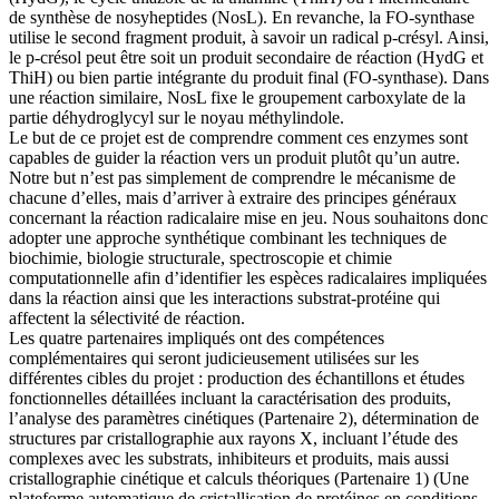
de synthèse de nosyheptides (NosL). En revanche, la FO-synthase
utilise le second fragment produit, à savoir un radical p-crésyl. Ainsi,
le p-crésol peut être soit un produit secondaire de réaction (HydG et
ThiH) ou bien partie intégrante du produit final (FO-synthase). Dans
une réaction similaire, NosL fixe le groupement carboxylate de la
partie déhydroglycyl sur le noyau méthylindole.
Le but de ce projet est de comprendre comment ces enzymes sont
capables de guider la réaction vers un produit plutôt qu’un autre.
Notre but n’est pas simplement de comprendre le mécanisme de
chacune d’elles, mais d’arriver à extraire des principes généraux
concernant la réaction radicalaire mise en jeu. Nous souhaitons donc
adopter une approche synthétique combinant les techniques de
biochimie, biologie structurale, spectroscopie et chimie
computationnelle afin d’identifier les espèces radicalaires impliquées
dans la réaction ainsi que les interactions substrat-protéine qui
affectent la sélectivité de réaction.
Les quatre partenaires impliqués ont des compétences
complémentaires qui seront judicieusement utilisées sur les
différentes cibles du projet : production des échantillons et études
fonctionnelles détaillées incluant la caractérisation des produits,
l’analyse des paramètres cinétiques (Partenaire 2), détermination de
structures par cristallographie aux rayons X, incluant l’étude des
complexes avec les substrats, inhibiteurs et produits, mais aussi
cristallographie cinétique et calculs théoriques (Partenaire 1) (Une
plateforme automatique de cristallisation de protéines en conditions