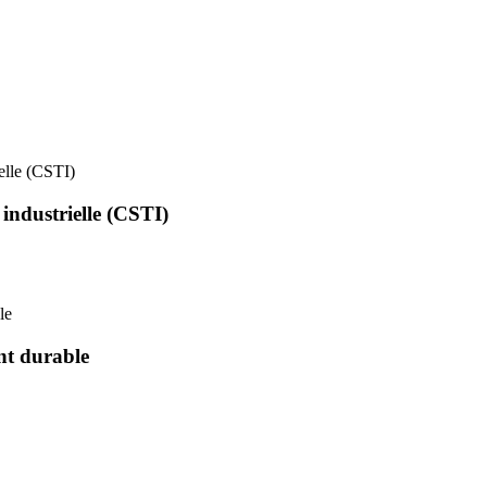
ielle (CSTI)
 industrielle (CSTI)
le
nt durable