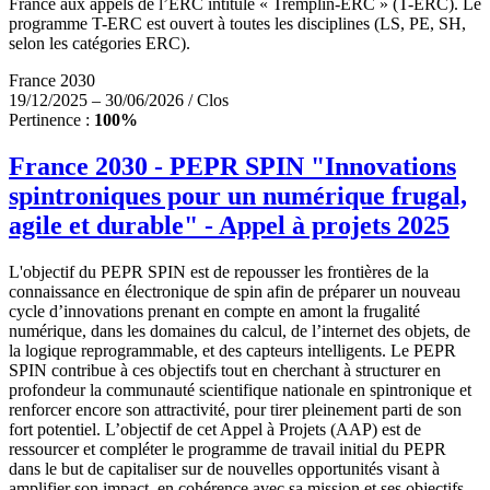
France aux appels de l’ERC intitulé « Tremplin-ERC » (T-ERC). Le
programme T-ERC est ouvert à toutes les disciplines (LS, PE, SH,
selon les catégories ERC).
France 2030
19/12/2025 – 30/06/2026 / Clos
Pertinence :
100%
France 2030 - PEPR SPIN "Innovations
spintroniques pour un numérique frugal,
agile et durable" - Appel à projets 2025
L'objectif du PEPR SPIN est de repousser les frontières de la
connaissance en électronique de spin afin de préparer un nouveau
cycle d’innovations prenant en compte en amont la frugalité
numérique, dans les domaines du calcul, de l’internet des objets, de
la logique reprogrammable, et des capteurs intelligents. Le PEPR
SPIN contribue à ces objectifs tout en cherchant à structurer en
profondeur la communauté scientifique nationale en spintronique et
renforcer encore son attractivité, pour tirer pleinement parti de son
fort potentiel. L’objectif de cet Appel à Projets (AAP) est de
ressourcer et compléter le programme de travail initial du PEPR
dans le but de capitaliser sur de nouvelles opportunités visant à
amplifier son impact, en cohérence avec sa mission et ses objectifs.