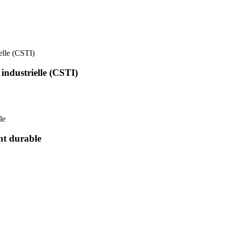
ielle (CSTI)
 industrielle (CSTI)
le
nt durable