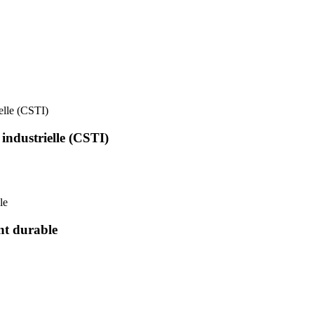
ielle (CSTI)
 industrielle (CSTI)
le
nt durable