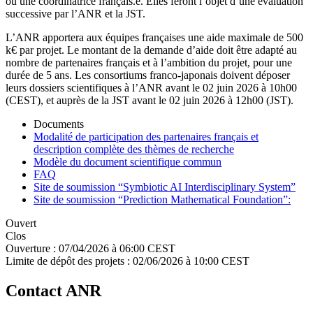
ou une coordinatrice français.e. Elles feront l’objet d’une évaluation
successive par l’ANR et la JST.
L’ANR apportera aux équipes françaises une aide maximale de 500
k€ par projet. Le montant de la demande d’aide doit être adapté au
nombre de partenaires français et à l’ambition du projet, pour une
durée de 5 ans. Les consortiums franco-japonais doivent déposer
leurs dossiers scientifiques à l’ANR avant le 02 juin 2026 à 10h00
(CEST), et auprès de la JST avant le 02 juin 2026 à 12h00 (JST).
Documents
Modalité de participation des partenaires français et
description complète des thèmes de recherche
Modèle du document scientifique commun
FAQ
Site de soumission “Symbiotic AI Interdisciplinary System”
Site de soumission “Prediction Mathematical Foundation”:
Ouvert
Clos
Ouverture :
07/04/2026 à 06:00 CEST
Limite de dépôt des projets :
02/06/2026 à 10:00 CEST
Contact ANR