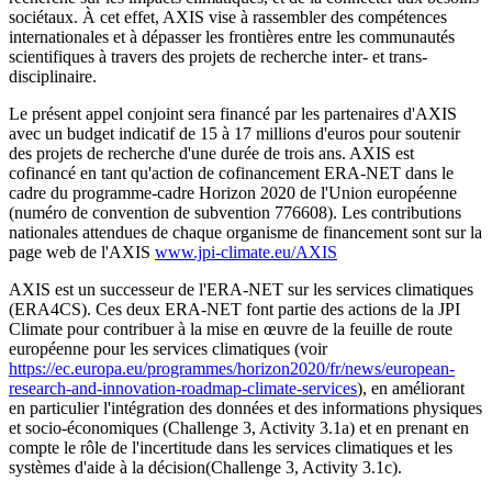
sociétaux. À cet effet, AXIS vise à rassembler des compétences
internationales et à dépasser les frontières entre les communautés
scientifiques à travers des projets de recherche inter- et trans-
disciplinaire.
Le présent appel conjoint sera financé par les partenaires d'AXIS
avec un budget indicatif de 15 à 17 millions d'euros pour soutenir
des projets de recherche d'une durée de trois ans. AXIS est
cofinancé en tant qu'action de cofinancement ERA-NET dans le
cadre du programme-cadre Horizon 2020 de l'Union européenne
(numéro de convention de subvention 776608). Les contributions
nationales attendues de chaque organisme de financement sont sur la
page web de l'AXIS
www.jpi-climate.eu/AXIS
AXIS est un successeur de l'ERA-NET sur les services climatiques
(ERA4CS). Ces deux ERA-NET font partie des actions de la JPI
Climate pour contribuer à la mise en œuvre de la feuille de route
européenne pour les services climatiques (voir
https://ec.europa.eu/programmes/horizon2020/fr/news/european-
research-and-innovation-roadmap-climate-services
), en améliorant
en particulier l'intégration des données et des informations physiques
et socio-économiques (Challenge 3, Activity 3.1a) et en prenant en
compte le rôle de l'incertitude dans les services climatiques et les
systèmes d'aide à la décision(Challenge 3, Activity 3.1c).