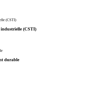
ielle (CSTI)
 industrielle (CSTI)
le
nt durable