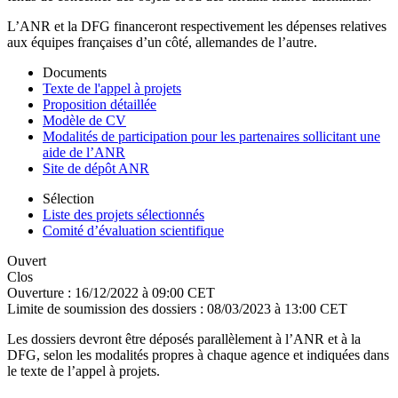
L’ANR et la DFG financeront respectivement les dépenses relatives
aux équipes françaises d’un côté, allemandes de l’autre.
Documents
Texte de l'appel à projets
Proposition détaillée
Modèle de CV
Modalités de participation pour les partenaires sollicitant une
aide de l’ANR
Site de dépôt ANR
Sélection
Liste des projets sélectionnés
Comité d’évaluation scientifique
Ouvert
Clos
Ouverture :
16/12/2022 à 09:00 CET
Limite de soumission des dossiers :
08/03/2023 à 13:00 CET
Les dossiers devront être déposés parallèlement à l’ANR et à la
DFG, selon les modalités propres à chaque agence et indiquées dans
le texte de l’appel à projets.