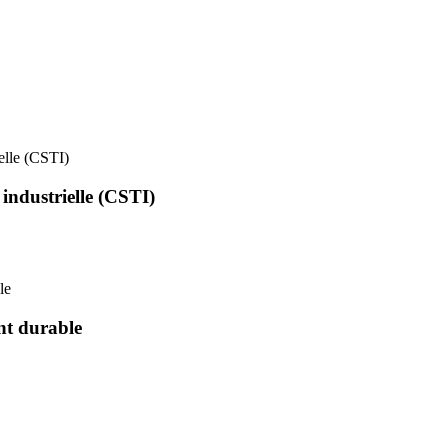
ielle (CSTI)
 industrielle (CSTI)
le
nt durable