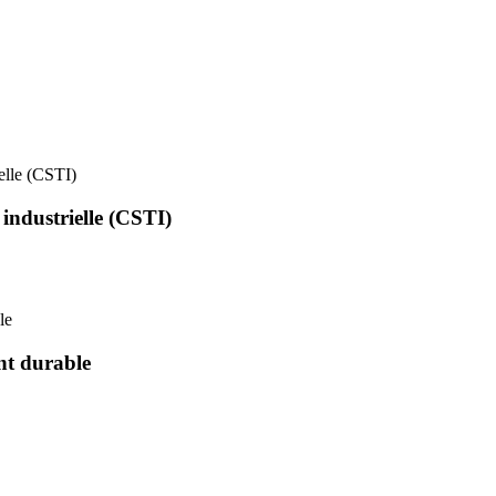
ielle (CSTI)
 industrielle (CSTI)
le
nt durable