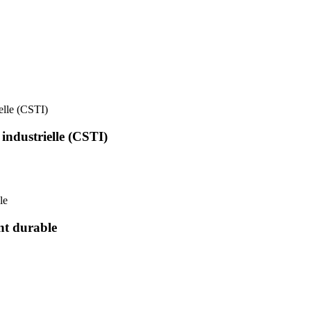
ielle (CSTI)
 industrielle (CSTI)
le
nt durable