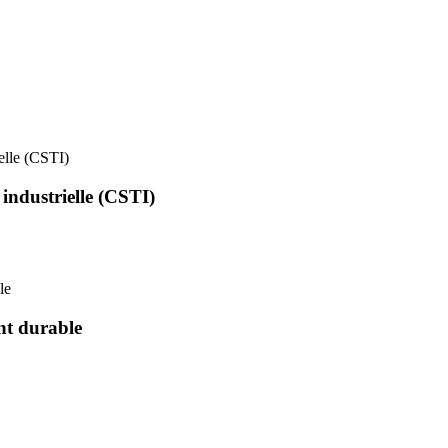
ielle (CSTI)
 industrielle (CSTI)
le
nt durable