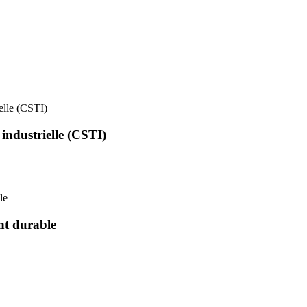
ielle (CSTI)
 industrielle (CSTI)
le
nt durable