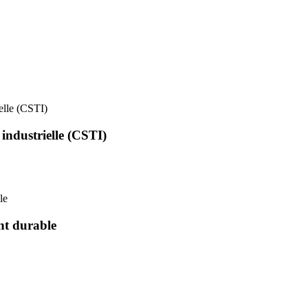
ielle (CSTI)
 industrielle (CSTI)
le
nt durable