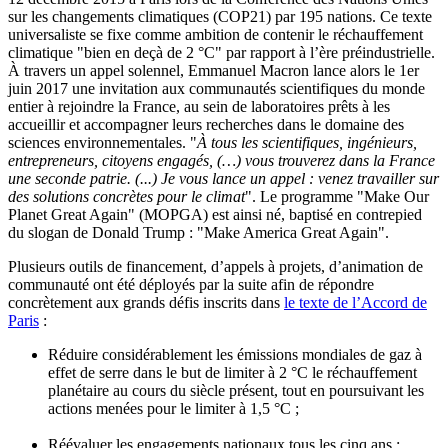
sur les changements climatiques (COP21) par 195 nations. Ce texte
universaliste se fixe comme ambition de contenir le réchauffement
climatique "bien en deçà de 2 °C" par rapport à l’ère préindustrielle.
À travers un appel solennel, Emmanuel Macron lance alors le 1er
juin 2017 une invitation aux communautés scientifiques du monde
entier à rejoindre la France, au sein de laboratoires prêts à les
accueillir et accompagner leurs recherches dans le domaine des
sciences environnementales. "
À tous les scientifiques, ingénieurs,
entrepreneurs, citoyens engagés, (…) vous trouverez dans la France
une seconde patrie. (...) Je vous lance un appel : venez travailler sur
des solutions concrètes pour le climat
". Le programme "Make Our
Planet Great Again" (MOPGA) est ainsi né, baptisé en contrepied
du slogan de Donald Trump : "Make America Great Again".
Plusieurs outils de financement, d’appels à projets, d’animation de
communauté ont été déployés par la suite afin de répondre
concrètement aux grands défis inscrits dans
le texte de l’Accord de
Paris
:
Réduire considérablement les émissions mondiales de gaz à
effet de serre dans le but de limiter à 2 °C le réchauffement
planétaire au cours du siècle présent, tout en poursuivant les
actions menées pour le limiter à 1,5 °C ;
Réévaluer les engagements nationaux tous les cinq ans ;