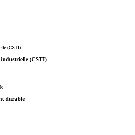
ielle (CSTI)
 industrielle (CSTI)
le
nt durable