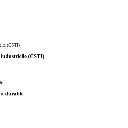
ielle (CSTI)
 industrielle (CSTI)
le
nt durable